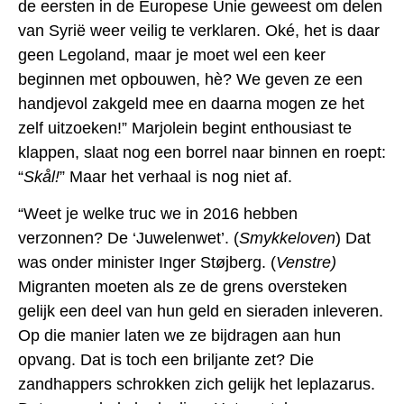
de eersten in de Europese Unie geweest om delen
van Syrië weer veilig te verklaren. Oké, het is daar
geen Legoland, maar je moet wel een keer
beginnen met opbouwen
,
hè? We geven ze een
handjevol zakgeld mee en daarna mogen ze het
zelf uitzoeken!”
Marjolein begint enthousiast te
klappen, slaat nog een borrel naar binnen en roept:
“
Skål!
” Maar het verhaal is nog niet af.
“Weet je welke truc we in 2016 hebben
verzonnen? De ‘Juwelenwet’. (
Smykkeloven
) Dat
was onder minister Inger Støjberg. (
Venstre)
Migranten moeten als ze de grens oversteken
gelijk een deel van hun geld en sieraden inleveren.
Op die manier laten we ze bijdragen aan hun
opvang. Dat is toch een briljante zet? Die
zandhappers schrokken zich gelijk het leplazarus.