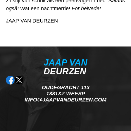
zit stijf van schrik als een peenvogel in bed.
Satans
også!
Wat een nachtmerrie!
For helvede!
JAAP VAN DEURZEN
JAAP VAN
DEURZEN
OUDEGRACHT 113
1381XZ WEESP
INFO@JAAPVANDEURZEN.COM