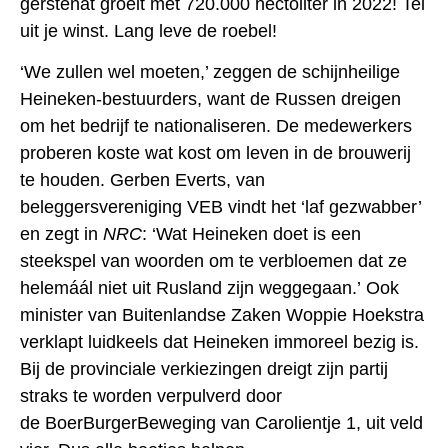
gerstenat groeit met 720.000 hectoliter in 2022! Tel
uit je winst. Lang leve de roebel!
‘We zullen wel moeten,’ zeggen de schijnheilige
Heineken-bestuurders, want de Russen dreigen
om het bedrijf te nationaliseren. De medewerkers
proberen koste wat kost om leven in de brouwerij
te houden. Gerben Everts, van
beleggersvereniging VEB vindt het ‘laf gezwabber’
en zegt in
NRC
: ‘Wat Heineken doet is een
steekspel van woorden om te verbloemen dat ze
helemáál niet uit Rusland zijn weggegaan.’ Ook
minister van Buitenlandse Zaken Woppie Hoekstra
verklapt luidkeels dat Heineken immoreel bezig is.
Bij de provinciale verkiezingen dreigt zijn partij
straks te worden verpulverd door
de
B
oer
B
urger
B
eweging van Carolientje 1, uit veld