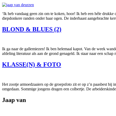
‘Ik heb vandaag geen zin om te koken, hoor! Ik heb een héle drukke d
diepdonkere randen onder haar ogen. De inderhaast aangebrachte ker
BLOND & BLUES (2)
Ik ga naar de gallemiezen! Ik ben helemaal kapot. Van de week wande
afdeling literatuur als aan de grond genageld. Ik staar naar een scha
KLASSE(N) & FOTO
Het zootje armoedzaaiers op de groepsfoto zit er op z’n paasbest bij
omgedaan. Sommige jongens dragen een colbertje. De arbeiderskindere
Jaap van
Deurzen